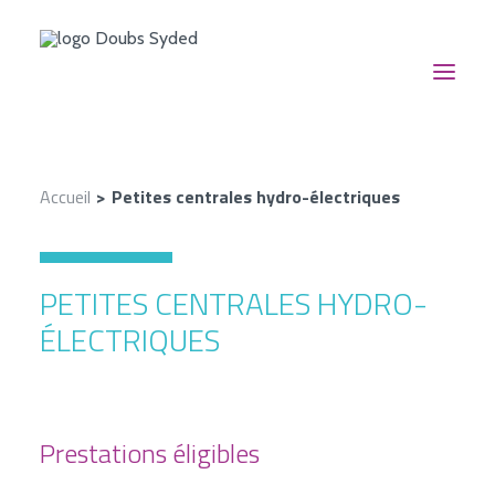
NOUS CONNAÎTRE
Accueil
Petites centrales hydro-électriques
NOS SERVICES
NOUS SUIVRE
PETITES CENTRALES HYDRO-
EN ACTION
ÉLECTRIQUES
CONTACT
RECHERCHE
NOS AIDES FINANCIÈRES
Prestations éligibles
ESPACE DOCUMENTAIRE