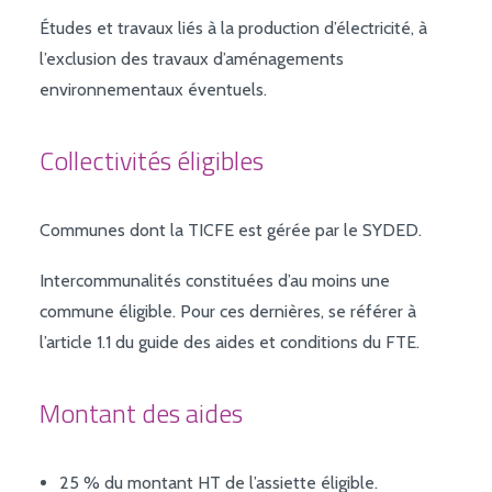
BORNES DE RECHARGE
Études et travaux liés à la production d’électricité, à
JE RACCORDE MON BÂTIMENT / MA MAISON
l’exclusion des travaux d’aménagements
environnementaux éventuels.
Collectivités éligibles
Communes dont la TICFE est gérée par le SYDED.
Intercommunalités constituées d’au moins une
commune éligible. Pour ces dernières, se référer à
l’article 1.1 du guide des aides et conditions du FTE.
Montant des aides
25 % du montant HT de l’assiette éligible.