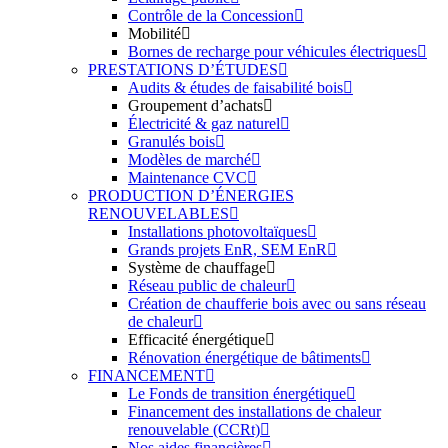
Contrôle de la Concession
Mobilité
Bornes de recharge pour véhicules électriques
PRESTATIONS D’ÉTUDES
Audits & études de faisabilité bois
Groupement d’achats
Électricité & gaz naturel
Granulés bois
Modèles de marché
Maintenance CVC
PRODUCTION D’ÉNERGIES
RENOUVELABLES
Installations photovoltaïques
Grands projets EnR, SEM EnR
Système de chauffage
Réseau public de chaleur
Création de chaufferie bois avec ou sans réseau
de chaleur
Efficacité énergétique
Rénovation énergétique de bâtiments
FINANCEMENT
Le Fonds de transition énergétique
Financement des installations de chaleur
renouvelable (CCRt)
Nos aides financières