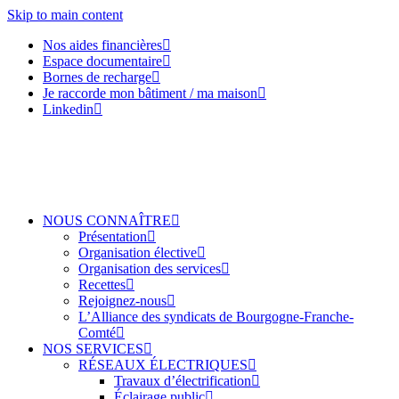
Skip to main content
Nos aides financières
Espace documentaire
Bornes de recharge
Je raccorde mon bâtiment / ma maison
Linkedin
NOUS CONNAÎTRE
Présentation
Organisation élective
Organisation des services
Recettes
Rejoignez-nous
L’Alliance des syndicats de Bourgogne-Franche-
Comté
NOS SERVICES
RÉSEAUX ÉLECTRIQUES
Travaux d’électrification
Éclairage public