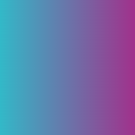
Les travaux pour l’installation d’une
chaufferie bois ainsi que son réseau de
chaleur viennent de débuter à Dampierre-
les-Bois.
Lire la suite
25 mai 2026