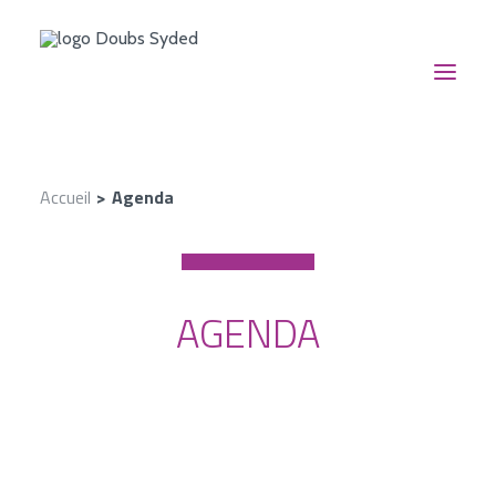
NOUS CONNAÎTRE
Accueil
Agenda
NOS SERVICES
NOUS SUIVRE
EN ACTION
AGENDA
CONTACT
RECHERCHE
NOS AIDES FINANCIÈRES
ESPACE DOCUMENTAIRE
30 octobre 2026