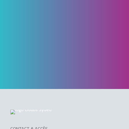
Patrick Corne réélu à la présidence
du SYDED
Le Syndicat mixte d’énergies du Doubs a
renouvelé sa gouvernance lors du comité
syndical du 22 mai 2026
Lire la suite
CONTACT & ACCÈS