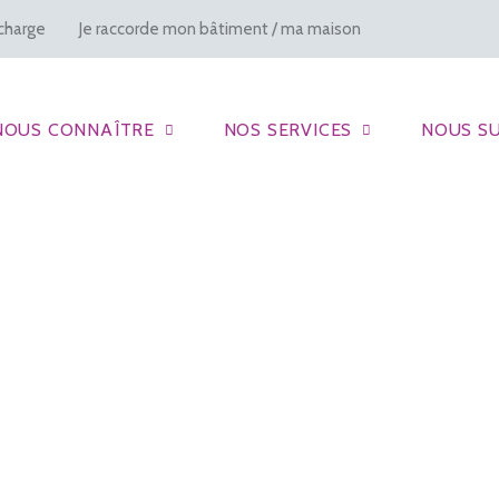
charge
Je raccorde mon bâtiment / ma maison
NOUS CONNAÎTRE
NOS SERVICES
NOUS SU