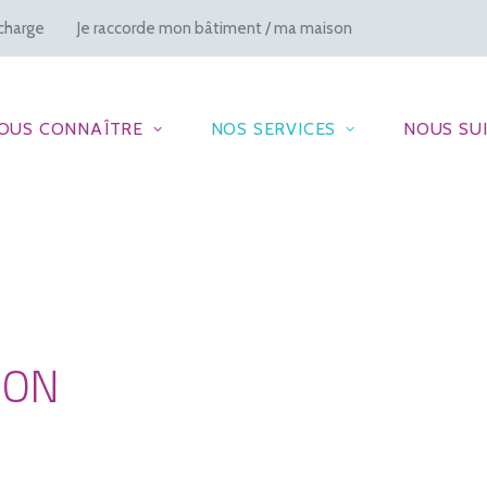
charge
Je raccorde mon bâtiment / ma maison
OUS CONNAÎTRE
NOS SERVICES
NOUS SU
ION