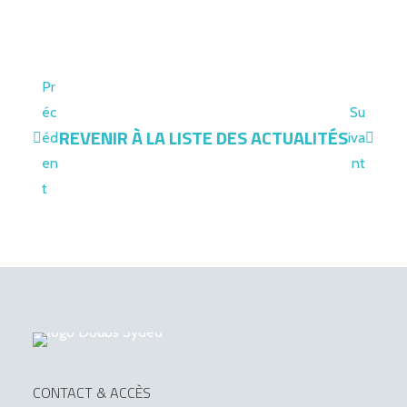
Pr
éc
Su
REVENIR À LA LISTE DES ACTUALITÉS
éd
iva
en
nt
t
CONTACT & ACCÈS