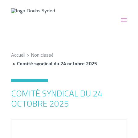
NOUS CONNAÎTRE
Accueil
Non classé
NOS SERVICES
Comité syndical du 24 octobre 2025
NOUS SUIVRE
EN ACTION
COMITÉ SYNDICAL DU 24
CONTACT
OCTOBRE 2025
RECHERCHE
NOS AIDES FINANCIÈRES
ESPACE DOCUMENTAIRE