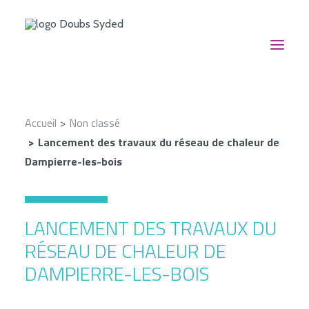
NOUS CONNAÎTRE
Accueil
Non classé
NOS SERVICES
Lancement des travaux du réseau de chaleur de
NOUS SUIVRE
Dampierre-les-bois
EN ACTION
CONTACT
LANCEMENT DES TRAVAUX DU
RECHERCHE
RÉSEAU DE CHALEUR DE
NOS AIDES FINANCIÈRES
DAMPIERRE-LES-BOIS
ESPACE DOCUMENTAIRE