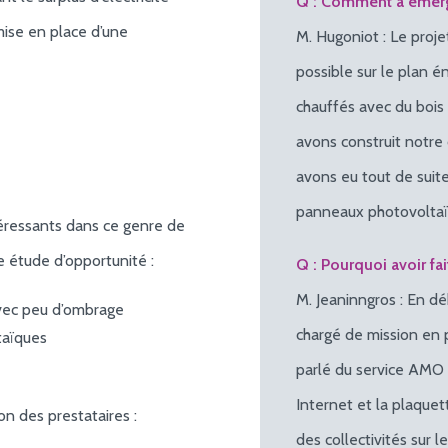
Q : Comment a émerg
mise en place d’une
M. Hugoniot : Le proje
possible sur le plan
chauffés avec du bois
avons construit notre
avons eu tout de suite l
panneaux photovoltaï
éressants dans ce genre de
e étude d’opportunité :
Q : Pourquoi avoir fa
M. Jeaninngros : En d
avec peu d’ombrage
chargé de mission en 
taïques
parlé du service AMO 
Internet et la plaque
on des prestataires :
des collectivités sur 