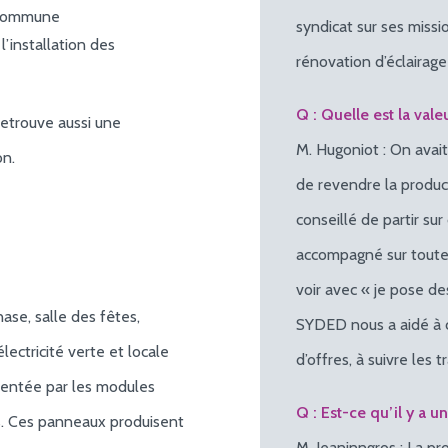
a commune
syndicat sur ses miss
l’installation des
rénovation d’éclairage 
Q : Quelle est la va
retrouve aussi une
M. Hugoniot : On avai
on.
de revendre la product
conseillé de partir s
accompagné sur toute l
voir avec « je pose de
ase, salle des fêtes,
SYDED nous a aidé à c
ectricité verte et locale
d’offres, à suivre les 
mentée par les modules
Q : Est-ce qu’il y a un
is. Ces panneaux produisent
M. Jeaninngros : La p