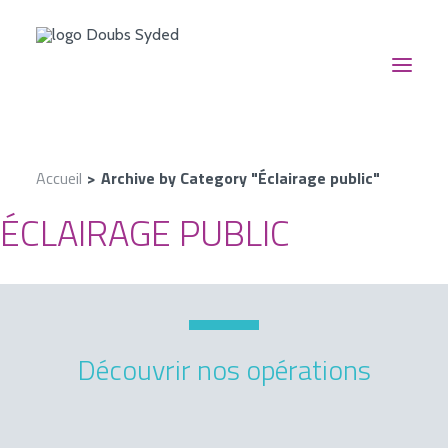
NOUS CONNAÎTRE
Accueil
Archive by Category "Éclairage public"
NOS SERVICES
ÉCLAIRAGE PUBLIC
NOUS SUIVRE
EN ACTION
CONTACT
RECHERCHE
Découvrir nos opérations
NOS AIDES FINANCIÈRES
ESPACE DOCUMENTAIRE